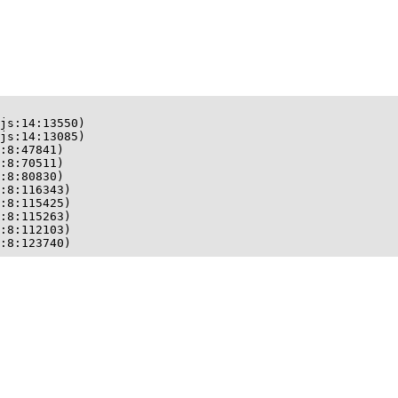
js:14:13550)

js:14:13085)

:8:47841)

:8:70511)

:8:80830)

:8:116343)

:8:115425)

:8:115263)

:8:112103)

:8:123740)